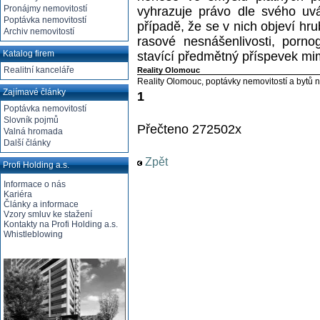
Pronájmy nemovitostí
vyhrazuje právo dle svého uvá
Poptávka nemovitostí
případě, že se v nich objeví hr
Archiv nemovitostí
rasové nesnášenlivosti, pornog
Katalog firem
stavící předmětný příspevek mi
Realitní kanceláře
Reality Olomouc
Reality Olomouc, poptávky nemovitostí a bytů 
Zajímavé články
1
Poptávka nemovitostí
Slovník pojmů
Přečteno 272502x
Valná hromada
Další články
Zpět
Profi Holding a.s.
Informace o nás
Kariéra
Články a informace
Vzory smluv ke stažení
Kontakty na Profi Holding a.s.
Whistleblowing