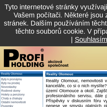
Tyto internetové stránky využívaj
Vašem počítači. Některé jsou 
stránek. Dalším používáním těcht
těchto souborů cookie. V příp
|
Souhlasí
Reality Olomouc
Reality Olomouc
Byty k pronájmu
Reality Olomouc, nemovitosti v
Byty na prodej
kanceláře, co si o nich myslíte?
Novostavby
území Olomouce a okolí. Zajišť
Rodinné domy
Hotely a penziony
profesionálního servisu, dále
Chaty a chalupy
Příspěvky v diskusním fóru v
Ostatní nemovitosti
nenese ve smyslu platných př
Pozemky