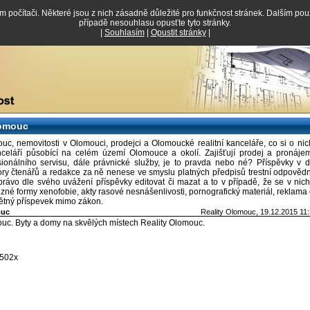
em počítači. Některé jsou z nich zásadně důležité pro funkčnost stránek. Dalším po
případě nesouhlasu opusťte tyto stránky.
|
Souhlasím
|
Opustit stránky
|
lomouc
uc, nemovitosti v Olomouci, prodejci a Olomoucké realitní kanceláře, co si o nic
anceláří působící na celém území Olomouce a okolí. Zajišťují prodej a pronájem
sionálního servisu, dále právnické služby, je to pravda nebo né? Příspěvky v d
zory čtenářů a redakce za ně nenese ve smyslu platných předpisů trestní odpověd
právo dle svého uvážení příspěvky editovat či mazat a to v případě, že se v nic
uzné formy xenofobie, akty rasové nesnášenlivosti, pornografický materiál, reklama c
mětný příspevek mimo zákon.
ouc
Reality Olomouc
, 19.12.2015 11
uc. Byty a domy na skvělých místech Reality Olomouc.
2502x