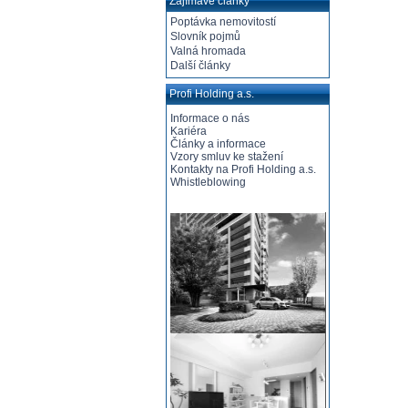
Zajímavé články
Poptávka nemovitostí
Slovník pojmů
Valná hromada
Další články
Profi Holding a.s.
Informace o nás
Kariéra
Články a informace
Vzory smluv ke stažení
Kontakty na Profi Holding a.s.
Whistleblowing