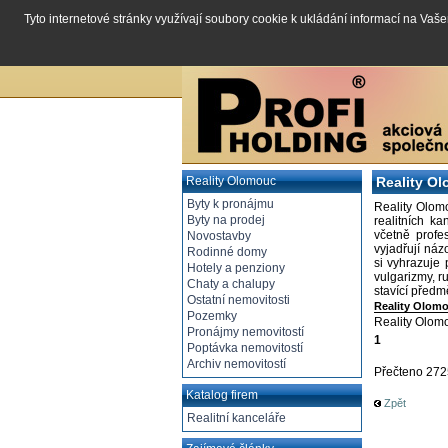
Tyto internetové stránky využívají soubory cookie k ukládání informací na Vaš
Reality Olomouc
Reality O
Byty k pronájmu
Reality Olomo
Byty na prodej
realitních k
včetně profe
Novostavby
vyjadřují ná
Rodinné domy
si vyhrazuje 
Hotely a penziony
vulgarizmy, r
Chaty a chalupy
stavící před
Ostatní nemovitosti
Reality Olom
Pozemky
Reality Olomo
Pronájmy nemovitostí
1
Poptávka nemovitostí
Archiv nemovitostí
Přečteno 27
Katalog firem
Zpět
Realitní kanceláře