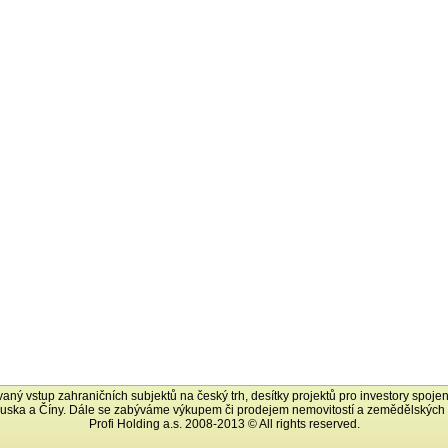
ovaný vstup zahraničních subjektů na český trh, desítky projektů pro investory spoje
uska a Číny. Dále se zabýváme výkupem či prodejem nemovitostí a zemědělskýc
Profi Holding a.s. 2008-2013 © All rights reserved.