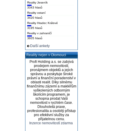
Reality Jeseník
3343 hlasů
Reality ostaní
3420 hlasů
Reality Hradec Králové
3195 hlasů
Reality v zahraničí
3605 hlasů
Další ankety
Reality nejen v Olomouci
Profi Holding a.s. se zabývá
prodejem nemovitostí,
pronájmem objektů a jejich
správou a poskytuje široké
právní a finanční poradenství v
oblasti realit. Díky silnému
finančnímu zázemí a makléřům
vyškolených odborným
školícím programem, je
schopna prodat Vaši
nemovitost v rychlém čase.
Dlouholetá praxe,
profesionalita a osobitý přístup
pro efektivní služby za
přijatelnou cenu.
Inzerce nemovitostí zdarma