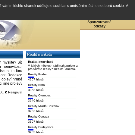
užíváním těchto stránek udělujete souhlas s umístěním těchto souborů cookie. V
Sponzorované
odkazy
Realitní anketa
Reality, nemovitosti
h myslíte? Síť
V jakých městech rádi nakupujete a
 nemovitostí,
prodáváte reality? Realitní anketa.
iskusním fóru
Reality Praha
nost. Redakce
h objeví hrubé
4267 hlasů
i jiné projevy
Reality Brno
3363 hlasů
:38,
Reagovat
Reality Olomouc
3646 hlasů
Reality Mladá Boleslav
3256 hlasů
Reality Ostrava
3307 hlasů
Reality Budějovice
3933 hlasů