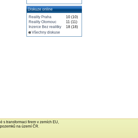
Diskuze online
Reality Praha
10 (10)
Reality Olomouc
11 (11)
Inzerce Bez realitky
18 (18)
Všechny diskuse
né s transformaci firem v zemích EU,
h pozemků na území ČR.