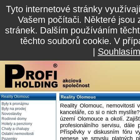
Tyto internetové stránky využívaj
Vašem počítači. Některé jsou 
stránek. Dalším používáním těcht
těchto souborů cookie. V příp
|
Souhlasí
Reality Olomouc
Reality Olomouc
Byty k pronájmu
Reality Olomouc, nemovitosti v
Byty na prodej
kanceláře, co si o nich myslíte?
Novostavby
území Olomouce a okolí. Zajišť
Rodinné domy
Hotely a penziony
profesionálního servisu, dále
Chaty a chalupy
Příspěvky v diskusním fóru v
Ostatní nemovitosti
nenese ve smyslu platných př
Pozemky