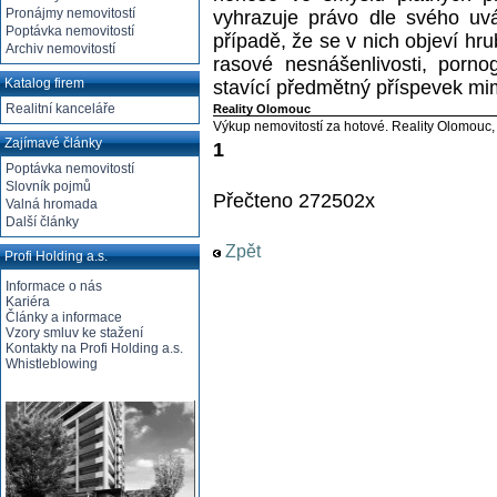
Pronájmy nemovitostí
vyhrazuje právo dle svého uvá
Poptávka nemovitostí
případě, že se v nich objeví hr
Archiv nemovitostí
rasové nesnášenlivosti, pornog
Katalog firem
stavící předmětný příspevek mi
Realitní kanceláře
Reality Olomouc
Výkup nemovitostí za hotové. Reality Olomouc,
Zajímavé články
1
Poptávka nemovitostí
Slovník pojmů
Přečteno 272502x
Valná hromada
Další články
Zpět
Profi Holding a.s.
Informace o nás
Kariéra
Články a informace
Vzory smluv ke stažení
Kontakty na Profi Holding a.s.
Whistleblowing