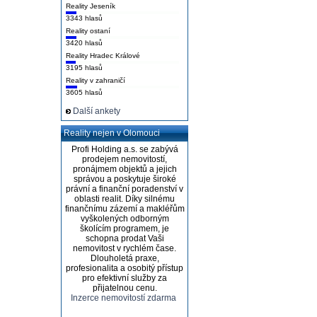
Reality Jeseník
3343 hlasů
Reality ostaní
3420 hlasů
Reality Hradec Králové
3195 hlasů
Reality v zahraničí
3605 hlasů
Další ankety
Reality nejen v Olomouci
Profi Holding a.s. se zabývá
prodejem nemovitostí,
pronájmem objektů a jejich
správou a poskytuje široké
právní a finanční poradenství v
oblasti realit. Díky silnému
finančnímu zázemí a makléřům
vyškolených odborným
školícím programem, je
schopna prodat Vaši
nemovitost v rychlém čase.
Dlouholetá praxe,
profesionalita a osobitý přístup
pro efektivní služby za
přijatelnou cenu.
Inzerce nemovitostí zdarma