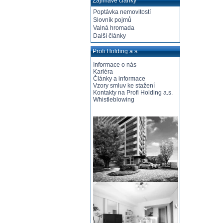
Zajímavé články
Poptávka nemovitostí
Slovník pojmů
Valná hromada
Další články
Profi Holding a.s.
Informace o nás
Kariéra
Články a informace
Vzory smluv ke stažení
Kontakty na Profi Holding a.s.
Whistleblowing