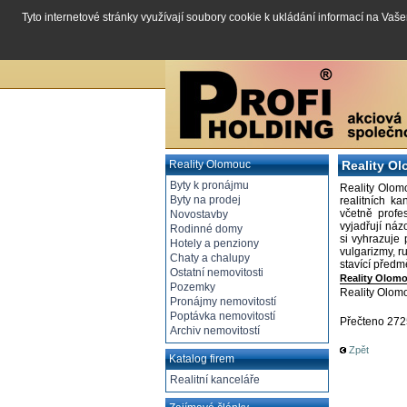
Tyto internetové stránky využívají soubory cookie k ukládání informací na Vaš
Reality Olomouc
Reality O
Byty k pronájmu
Reality Olomo
Byty na prodej
realitních k
včetně profe
Novostavby
vyjadřují ná
Rodinné domy
si vyhrazuje 
Hotely a penziony
vulgarizmy, r
Chaty a chalupy
stavící před
Ostatní nemovitosti
Reality Olomo
Pozemky
Reality Olomo
Pronájmy nemovitostí
Poptávka nemovitostí
Přečteno 27
Archiv nemovitostí
Zpět
Katalog firem
Realitní kanceláře