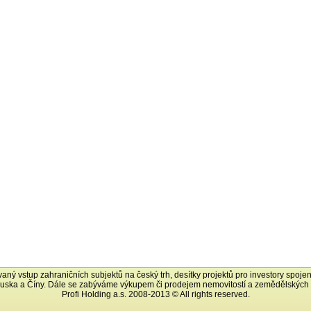
ovaný vstup zahraničních subjektů na český trh, desítky projektů pro investory spoje
uska a Číny. Dále se zabýváme výkupem či prodejem nemovitostí a zemědělskýc
Profi Holding a.s. 2008-2013 © All rights reserved.