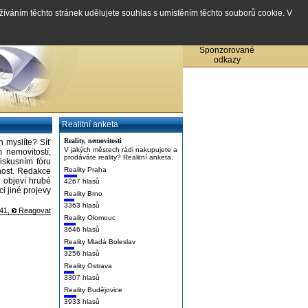
užíváním těchto stránek udělujete souhlas s umístěním těchto souborů cookie. V
Sponzorované
odkazy
Realitní anketa
Reality, nemovitosti
h myslíte? Síť
V jakých městech rádi nakupujete a
 nemovitostí,
prodáváte reality? Realitní anketa.
iskusním fóru
Reality Praha
nost. Redakce
h objeví hrubé
4267 hlasů
i jiné projevy
Reality Brno
3363 hlasů
:41,
Reagovat
Reality Olomouc
3646 hlasů
Reality Mladá Boleslav
3256 hlasů
Reality Ostrava
3307 hlasů
Reality Budějovice
3933 hlasů