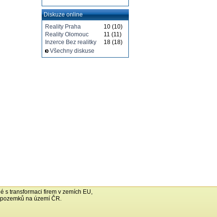
Diskuze online
Reality Praha
10 (10)
Reality Olomouc
11 (11)
Inzerce Bez realitky
18 (18)
Všechny diskuse
né s transformaci firem v zemích EU,
h pozemků na území ČR.