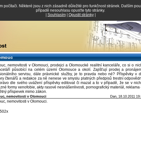
em počítači. Některé jsou z nich zásadně důležité pro funkčnost stránek. Dalším po
případě nesouhlasu opusťte tyto stránky.
|
Souhlasím
|
Opustit stránky
|
lomouc
uc, nemovitosti v Olomouci, prodejci a Olomoucké realitní kanceláře, co si o nic
anceláří působící na celém území Olomouce a okolí. Zajišťují prodej a pronájem
sionálního servisu, dále právnické služby, je to pravda nebo né? Příspěvky v d
zory čtenářů a redakce za ně nenese ve smyslu platných předpisů trestní odpověd
právo dle svého uvážení příspěvky editovat či mazat a to v případě, že se v nic
uzné formy xenofobie, akty rasové nesnášenlivosti, pornografický materiál, reklama c
mětný příspevek mimo zákon.
uc, nemovitosti v Olomouci
Dan
, 18.10.2011 19
uc, nemovitosti v Olomouci.
2502x