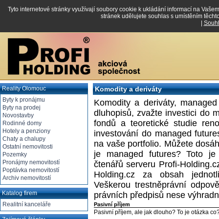
Tyto internetové stránky využívají soubory cookie k ukládání informací na Vašem
stránek udělujete souhlas s umístěním těcht
|
Souh
Reality Olomouc
Komodity a deriváty
Byty k pronájmu
Komodity a deriváty, managed 
Byty na prodej
dluhopisů, zvažte investici do 
Novostavby
fondů a teoretické studie ren
Rodinné domy
Hotely a penziony
investování do managed futures 
Chaty a chalupy
na vaše portfolio. Můžete dosáh
Ostatní nemovitosti
je managed futures? Toto je
Pozemky
Pronájmy nemovitostí
čtenářů serveru Profi-Holding.c
Poptávka nemovitostí
Holding.cz za obsah jednotl
Archiv nemovitostí
Veškerou trestněprávní odpově
Katalog firem
právních předpisů nese výhradn
Realitní kanceláře
Pasivní příjem
Pasivní příjem, ale jak dlouho? To je otázka co